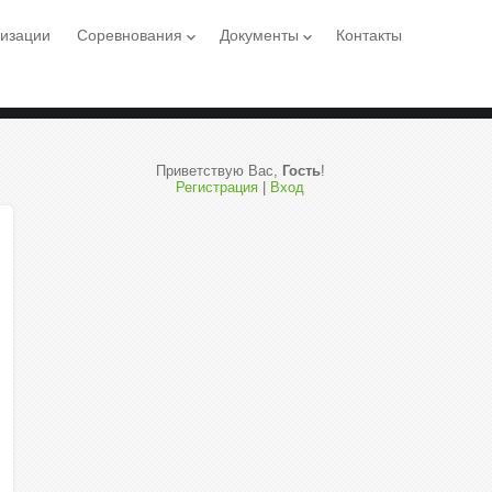
низации
Соревнования
Документы
Контакты
keyboard_arrow_down
keyboard_arrow_down
Приветствую Вас
,
Гость
!
Регистрация
|
Вход