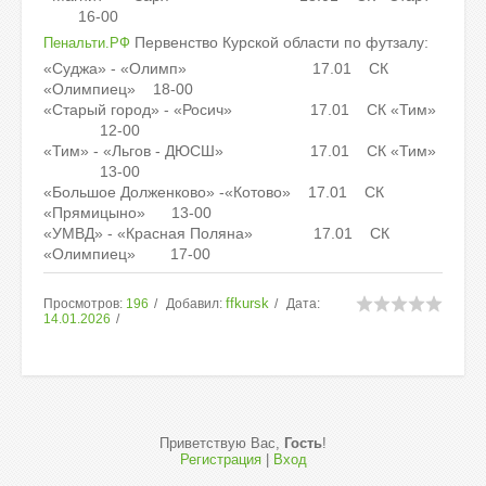
16-00
Первенство Курской области по футзалу:
Пенальти.РФ
«Суджа» - «Олимп» 17.01 СК
«Олимпиец» 18-00
«Старый город» - «Росич» 17.01 СК «Тим»
12-00
«Тим» - «Льгов - ДЮСШ» 17.01 СК «Тим»
13-00
«Большое Долженково» -«Котово» 17.01 СК
«Прямицыно» 13-00
«УМВД» - «Красная Поляна» 17.01 СК
«Олимпиец» 17-00
ffkursk
Просмотров:
196
Добавил:
Дата:
14.01.2026
Приветствую Вас
,
Гость
!
Регистрация
|
Вход