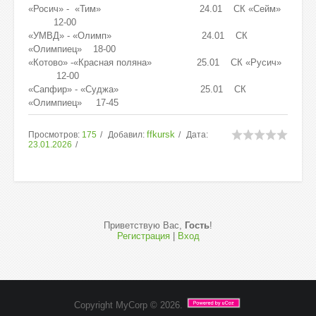
«Росич» - «Тим» 24.01 СК «Сейм»
12-00
«УМВД» - «Олимп» 24.01 СК
«Олимпиец» 18-00
«Котово» -«Красная поляна» 25.01 СК «Русич»
12-00
«Сапфир» - «Суджа» 25.01 СК
«Олимпиец» 17-45
ffkursk
Просмотров:
175
Добавил:
Дата:
23.01.2026
Приветствую Вас
,
Гость
!
Регистрация
|
Вход
Copyright MyCorp © 2026
.