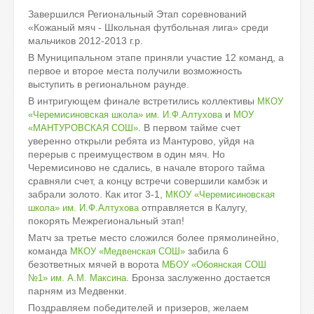
Завершился Региональный Этап соревнований
«Кожаный мяч - Школьная футбольная лига» среди
мальчиков 2012-2013 г.р.
В Муниципальном этапе приняли участие 12 команд, а
первое и второе места получили возможность
выступить в региональном раунде.
В интригующем финале встретились коллективы
МКОУ
и
«Черемисиновская школа» им. И.Ф.Алтухова
МОУ
. В первом тайме счет
«МАНТУРОВСКАЯ СОШ»
уверенно открыли ребята из Мантурово, уйдя на
перерыв с преимуществом в один мяч. Но
Черемисиново не сдались, в начале второго тайма
сравняли счет, а концу встречи совершили камбэк и
забрали золото. Как итог 3-1,
МКОУ «Черемисиновская
отправляется в Калугу,
школа» им. И.Ф.Алтухова
покорять Межрегиональный этап!
Матч за третье место сложился более прямолинейно,
команда
забила 6
МКОУ «Медвенская СОШ»
безответных мячей в ворота
МБОУ «Обоянская СОШ
. Бронза заслуженно достается
№1» им. А.М. Максина
парням из Медвенки.
Поздравляем победителей и призеров, желаем