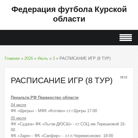
Федерация футбола Курской
области
Главная
»
2026
»
Июль
»
3
» РАСПИСАНИЕ ИГР (8 ТУР)
РАСПИСАНИЕ ИГР (8 ТУР)
19:12
Пенальти.РФ Первенство области
04 июля
ФК «Щигры» - МФК «Котово» ст.г.Щигры 17-00
05 июля
ФК «Суджа» ФК «Льгов-ДЮСШ» - ст.СОЦ им.Терешковой 16-
00
ФК «Заря» - ФК «Сапфир» - ст.п.Черемисиново 18-00