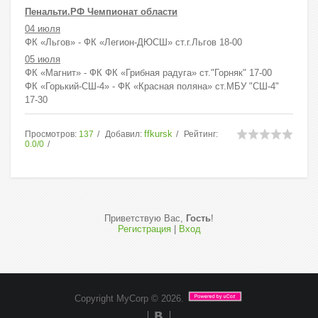
Пенальти.РФ Чемпионат области
04 июля
ФК «Льгов» - ФК «Легион-ДЮСШ» ст.г.Льгов 18-00
05 июля
ФК «Магнит» - ФК ФК «Грибная радуга» ст."Горняк" 17-00
ФК «Горький-СШ-4» - ФК «Красная поляна» ст.МБУ "СШ-4"
17-30
ffkursk
Просмотров
:
137
Добавил
:
Рейтинг
:
0.0
/
0
Приветствую Вас
,
Гость
!
Регистрация
|
Вход
Copyright MyCorp © 2026
.